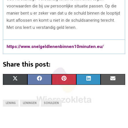
voorwaarden die bij uw persoonlijke situatie passen. Op die
manier bent u er zeker van dat u de schuld binnen de looptijd
kunt aflossen en komt u niet in de schuldsanering terecht.
Met ons leert u verstandig geld lenen.
https://www.snelgeldlenenbinnen10minuten.eu/
Share this post:
S
S
S
S
S
X
F
P
L
E
H
H
H
H
H
(
A
I
I
M
A
A
A
A
A
T
C
N
N
A
LENING
LENINGEN
SCHULDEN
R
R
R
R
R
W
E
T
K
I
E
E
E
E
E
I
B
E
E
L