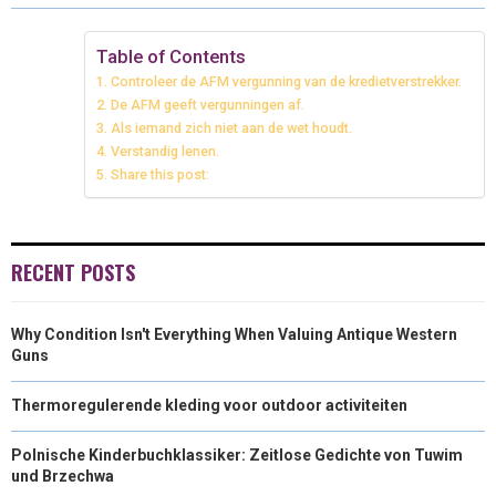
O
O
O
O
O
T
O
R
D
N
N
N
N
N
T
O
E
I
Table of Contents
Controleer de AFM vergunning van de kredietverstrekker.
E
K
S
N
De AFM geeft vergunningen af.
Als iemand zich niet aan de wet houdt.
R
T
Verstandig lenen.
)
Share this post:
RECENT POSTS
Why Condition Isn't Everything When Valuing Antique Western
Guns
Thermoregulerende kleding voor outdoor activiteiten
Polnische Kinderbuchklassiker: Zeitlose Gedichte von Tuwim
und Brzechwa