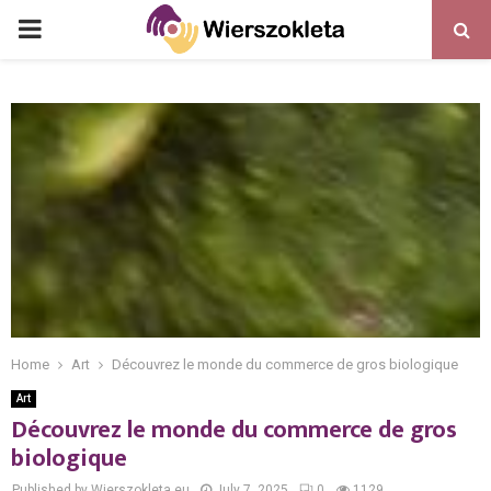
PRIMARY
MENU
Home
Art
Découvrez le monde du commerce de gros biologique
Art
Découvrez le monde du commerce de gros
biologique
Published by Wierszokleta.eu
July 7, 2025
0
1129