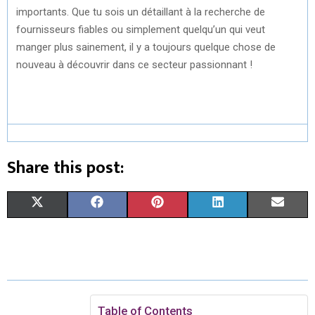
importants. Que tu sois un détaillant à la recherche de
fournisseurs fiables ou simplement quelqu’un qui veut
manger plus sainement, il y a toujours quelque chose de
nouveau à découvrir dans ce secteur passionnant !
Share this post:
S
S
S
S
S
X
F
P
L
E
H
H
H
H
H
(
A
I
I
M
A
A
A
A
A
T
C
N
N
A
R
R
R
R
R
W
E
T
K
I
E
E
E
E
E
I
B
E
E
L
Table of Contents