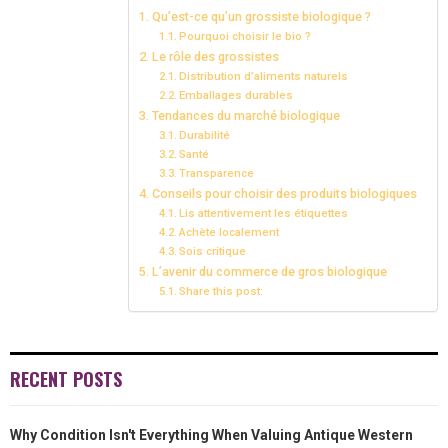
Qu’est-ce qu’un grossiste biologique ?
O
O
O
O
O
T
O
R
D
Pourquoi choisir le bio ?
Le rôle des grossistes
N
N
N
N
N
T
O
E
I
Distribution d’aliments naturels
E
K
S
N
Emballages durables
Tendances du marché biologique
R
T
Durabilité
Santé
)
Transparence
Conseils pour choisir des produits biologiques
Lis attentivement les étiquettes
Achète localement
Sois critique
L’avenir du commerce de gros biologique
Share this post:
RECENT POSTS
Why Condition Isn't Everything When Valuing Antique Western