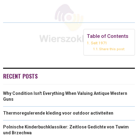
R
R
R
R
R
W
E
T
K
I
E
E
E
E
E
I
B
E
E
L
O
O
O
O
O
T
O
R
D
N
N
N
N
N
T
O
E
I
Table of Contents
Seit 1971
E
K
S
N
Share this post:
R
T
)
RECENT POSTS
Why Condition Isn't Everything When Valuing Antique Western
Guns
Thermoregulerende kleding voor outdoor activiteiten
Polnische Kinderbuchklassiker: Zeitlose Gedichte von Tuwim
und Brzechwa